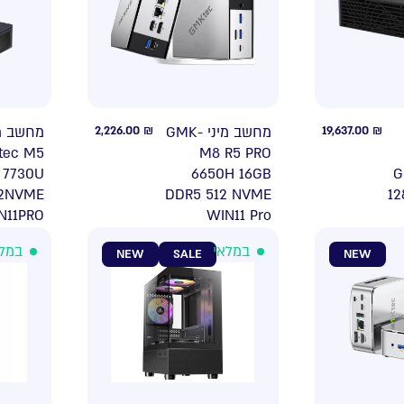
שב מיני
2,226.00
₪
מחשב מיני GMK-
19,637.00
₪
tec M5
M8 R5 PRO
 7730U
6650H 16GB
G
12NVME
DDR5 512 NVME
12
N11PRO
WIN11 Pro
לאי
במלאי
NEW
SALE
NEW