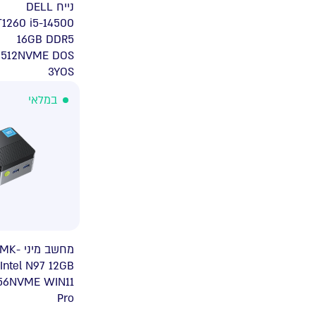
נייח DELL
1260 i5-14500
16GB DDR5
512NVME DOS
3YOS
במלאי
 מיני GMK-
Intel N97 12GB
56NVME WIN11
Pro