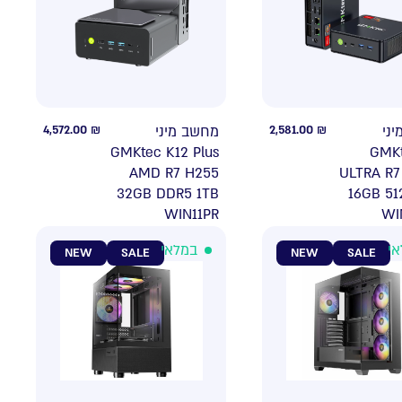
4,572.00
₪
מחשב מיני
2,581.00
₪
מח
GMKtec K12 Plus
GMK
AMD R7 H255
ULTRA R7
32GB DDR5 1TB
16GB 5
WIN11PR
WI
במלאי
במ
NEW
SALE
NEW
SALE