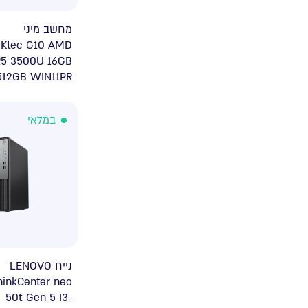
מחשב מיני
Ktec G10 AMD
R5 3500U 16GB
512GB WIN11PR
במלאי
נייח LENOVO
hinkCenter neo
50t Gen 5 I3-