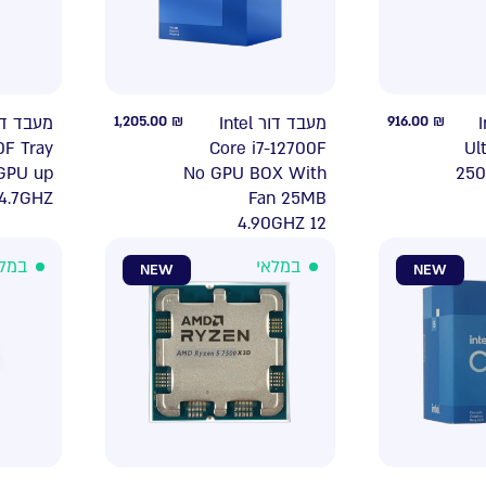
1,205.00
₪
מעבד דור Intel
916.00
₪
ד
0F Tray
Core i7-12700F
Ul
 GPU up
No GPU BOX With
250
 4.7GHZ
Fan 25MB
4.90GHZ 12
במלאי
במל
NEW
NEW