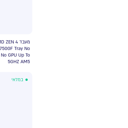
מ AMD ZEN 4
 7500F Tray No
 No GPU Up To
5GHZ AM5
במלאי