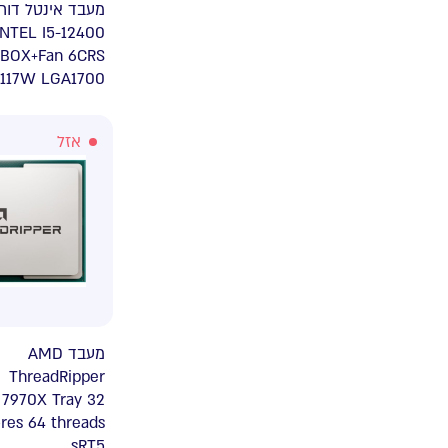
INTEL I5-12400
BOX+Fan 6CRS
117W LGA1700
אזל
מעבד AMD
ThreadRipper
7970X Tray 32
res 64 threads
sRT5