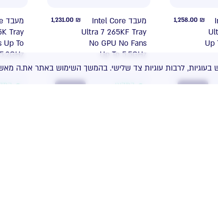
re
1,231.00
₪
מעבד Intel Core
1,258.00
₪
ד
5K Tray
Ultra 7 265KF Tray
Ul
s Up To
No GPU No Fans
Up 
5.2GHz
Up To 5.5GHz
 בעוגיות, לרבות עוגיות צד שלישי. בהמשך השימוש באתר את.ה מאשר
במלאי
במל
NEW
NEW
en
989.00
₪
מעבד AMD Ryzen 7
6,288.00
₪
X ZEN5
9700X Tray up to
res 32
5.5GHz 8 cores