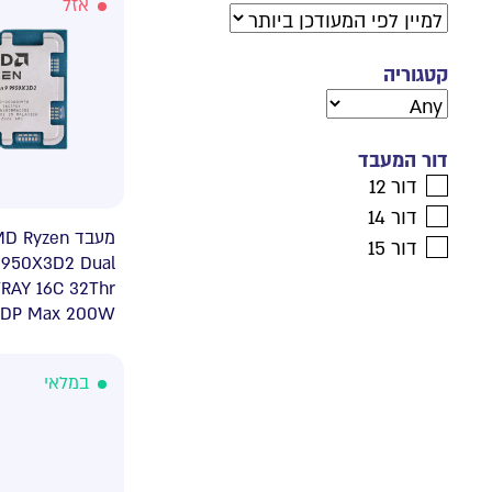
אזל
קטגוריה
דור המעבד
דור 12
דור 14
מ AMD Ryzen
דור 15
9950X3D2 Dual
TRAY 16C 32Thr
TDP Max 200W
במלאי