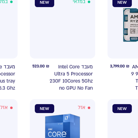
במלאי
במל
NEW
NEW
re
523.00
₪
מעבד Intel Core
3,799.00
₪
עבד
ocessor
Ultra 5 Processor
9 
us tray
230F 10Cores 5Ghz
5.3 Ghz
no GPU No Fan
אזל
אזל
NEW
NEW