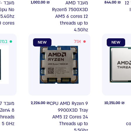
7-
1,002.00
₪
מעבד AMD
844.00
₪
מעבד אינטל דור 12
Gpu No
Ryzen5 7500X3D
 5.4Ghz
AM5 6 cores 12
0 cores
threads up to
4.5Ghz
אזל
במל
NEW
NEW
 7
2,226.00
₪
CPU AMD Ryzen 9
10,251.00
₪
Zen4 8
9900X3D Tray
Threads
AM5 12 Cores 24
o 5 GHz
Threads up to
co
5.5Ghz