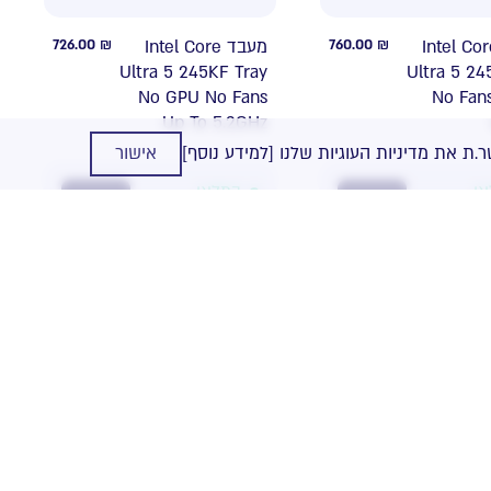
726.00
₪
מעבד Intel Core
760.00
₪
מעבד Intel Co
Ultra 5 245KF Tray
Ultra 5 24
No GPU No Fans
No Fan
Up To 5.2GHz
.ת את מדיניות העוגיות שלנו
[למידע נוסף]
אישור
אי
במלאי
NEW
NEW
1,505.00
₪
מעבד AMD R9
1,833.00
₪
מעבד AMD Ryz
9900X Tray Zen5
9 9950
AM5 12 Cores 24
AM5 16 Co