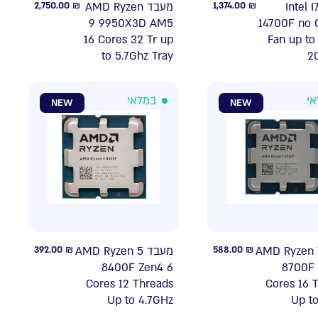
2,750.00
₪
מעבד AMD Ryzen
1,374.00
₪
מעבד Intel I
9 9950X3D AM5
14700F no 
16 Cores 32 Tr up
Fan up to
to 5.7Ghz Tray
2
אי
במלאי
NEW
NEW
392.00
₪
מעבד AMD Ryzen 5
588.00
₪
מעבד AMD Ryzen
8400F Zen4 6
8700F 
Cores 12 Threads
Cores 16 
Up to 4.7GHz
Up t