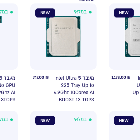
במלאי
במל
NEW
NEW
 5
747.00
₪
מעבד Intel Ultra 5
1,178.00
₪
ד
No GPU
225 Tray Up to
U
9Ghz AI
4.9Ghz 10Cores AI
Up
13TOPS
BOOST 13 TOPS
במלאי
במל
NEW
NEW