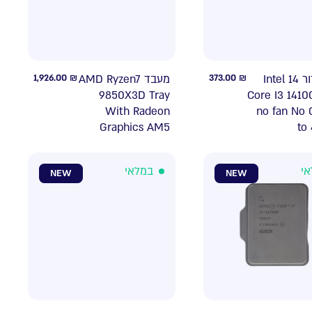
1,926.00
₪
מעבד AMD Ryzen7
373.00
₪
מעבד דור 14 Intel
9850X3D Tray
Core I3 1410
With Radeon
no fan No
Graphics AM5
to
אי
במלאי
NEW
NEW