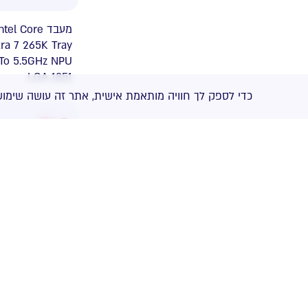
מעב Intel Core
tra 7 265K Tray
To 5.5GHz NPU
LGA 1851
כדי לספק לך חוויה מותאמת אישית, אתר זה עושה שימוש
אזל
מעבד AMD
ThreadRipper
7960X Tray 24