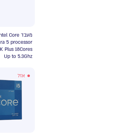
מעב Intel Core
tra 5 processor
K Plus 18Cores
Up to 5.3Ghz
אזל