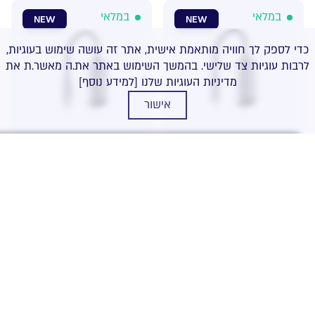
במלאי
במלאי
NEW
NEW
כדי לספק לך חוויה מותאמת אישית, אתר זה עושה שימוש בעוגיות,
לרבות עוגיות צד שלישי. בהמשך השימוש באתר את.ה מאשר.ת את
מדיניות העוגיות שלנו
[למידע נוסף]
אישור
כרטיס רשת CUDY USB-
כרטיס רשת CUDY USB-
מחיר
A to 2.5G LAN
C to 2.5Gb
89.00
₪
89.00
₪
קטגוריה
במלאי
במלאי
NEW
NEW