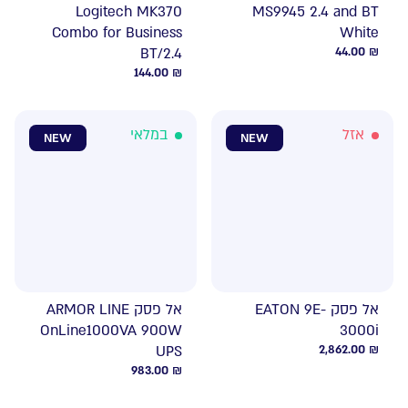
Logitech MK370
MS9945 2.4 and BT
Combo for Business
White
BT/2.4
44.00
₪
144.00
₪
אזל
במלאי
NEW
NEW
אל פסק EATON 9E-
אל פסק ARMOR LINE
OnLine1000VA 900W
3000i
UPS
2,862.00
₪
983.00
₪