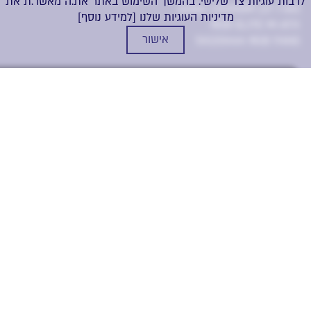
לרבות עוגיות צד שלישי. בהמשך השימוש באתר את.ה מאשר.ת את
מארז לבן Antec CX200M
מדיניות העוגיות שלנו
[למידע נוסף]
RGB ELITE M-ATX
אישור
5X120mm RGB FANS
עלינו
מחיר
עמוד הבית
אודות
קטגוריה
יצירת קשר
מידע
משלוחים
ביטול עסקה
מדיניות פרטיות
הצהרת נגישות