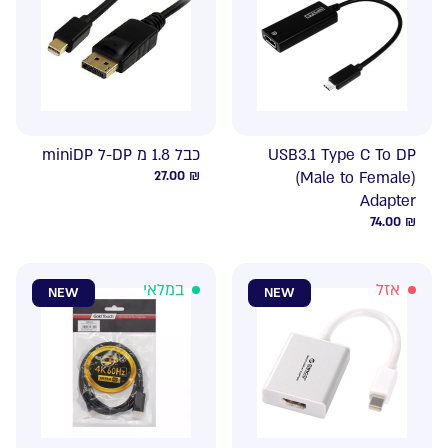
USB3.1 Type C To DP
כבל 1.8 מ DP-ל miniDP
27.00
₪
(Male to Female)
Adapter
74.00
₪
אזל
במלאי
NEW
NEW