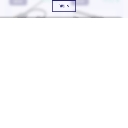
במלאי
במלאי
NEW
NEW
אישור
מחיר
קטגוריה
כבל DP to DP 5.0m
מתאם VGA to HDMI
Converter With Audio
53.00
₪
USB-power
65.00
₪
במלאי
במלאי
NEW
NEW