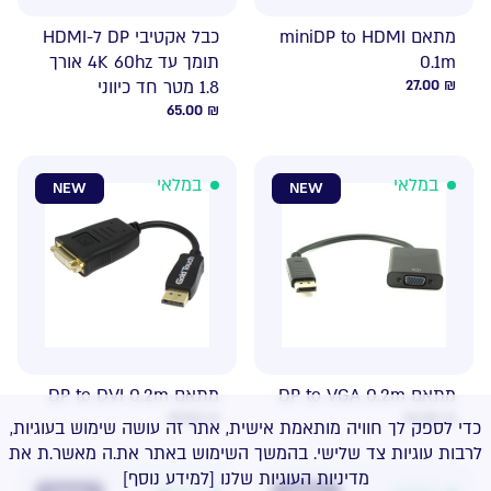
מתאם miniDP to HDMI
כבל אקטיבי DP ל-HDMI
0.1m
תומך עד 4K 60hz אורך
₪
27.00
1.8 מטר חד כיווני
65.00
₪
במלאי
במלאי
NEW
NEW
מתאם DP to VGA 0.2m
מתאם DP to DVI 0.2m
39.00
₪
36.00
₪
כדי לספק לך חוויה מותאמת אישית, אתר זה עושה שימוש בעוגיות,
לרבות עוגיות צד שלישי. בהמשך השימוש באתר את.ה מאשר.ת את
מדיניות העוגיות שלנו
[למידע נוסף]