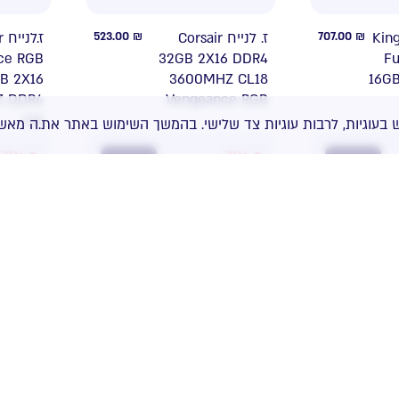
ir
523.00
₪
ז. לנייח Corsair
707.00
₪
רון לנייח
ce RGB
32GB 2X16 DDR4
Fu
B 2X16
3600MHZ CL18
16G
 DDR4
Vengeance RGB
c16
 בעוגיות, לרבות עוגיות צד שלישי. בהמשך השימוש באתר את.ה מאשר
אזל
אזל
NEW
NEW
זכרון לנ
1,245.00
₪
זכרון קיט לנייח
707.00
₪
n Black
CORSAIR
y 32GB
Vengeance LPX
32