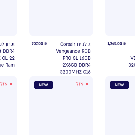
707.00
₪
ז. לנייח Corsair
1,245.00
₪
B DDR4
Vengeance RGB
 CL 22
PRO SL 16GB
V
ue Ram
2X8GB DDR4
32
3200MHZ C16
אזל
אזל
NEW
NEW