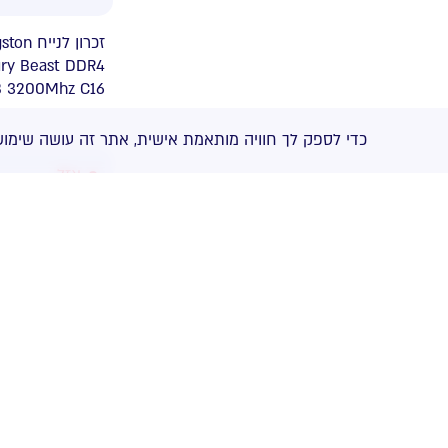
זכ Kingston
ry Beast DDR4
B 3200Mhz C16
כדי לספק לך חוויה מותאמת אישית, אתר זה עושה שימוש
אזל
זכרון לנייח קיט
Vengeance LPX
GB 16X2 DDR4