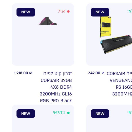
אי
אזל
NEW
NEW
1,218.00
₪
זכרון קיט לנייח
642.00
₪
זכרון לנייח CORSAIR
CORSAIR 32GB
VENGEAN
4X8 DDR4
RS 16G
3200MHz CL16
3200MHZ
RGB PRO Black
אי
במלאי
NEW
NEW