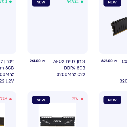
במלאי
במל
NEW
NEW
261.00
₪
זכרון לנייח AFOX
642.00
₪
 לנייח
am 8GB
DDR4 8GB
200Mhz
3200Mhz C22
22 1.2V
32
אזל
אזל
NEW
NEW