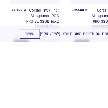
1,271.00
₪
זכרון לנייח Corsair
1,245.00
₪
ז.לנייח Corsa
Vengeance RGB
Vengean
PRO SL 32GB 16X2
PRO 32G
3200MHZ c16
3200MHZ
.ת את מדיניות העוגיות שלנו
[למידע נוסף]
אישור
במלאי
NEW
NEW
352.00
₪
זכרון לנייח Kingston
1,258.00
₪
ייח
Fury Beast
Kingsto
KF432C16BB/8 8GB
Fur