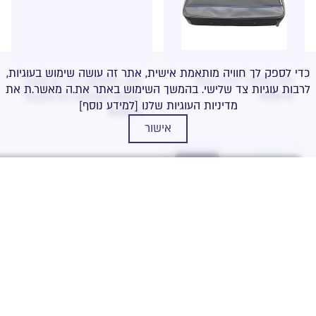
כדי לספק לך חוויה מותאמת אישית, אתר זה עושה שימוש בעוגיות,
תיק מהודר לנייד 15.6
תיק למחשב נייד 14 Gold
לרבות עוגיות צד שלישי. בהמשך השימוש באתר את.ה מאשר.ת את
Touch GT-B2500 Black
42.00
₪
מדיניות העוגיות שלנו
[למידע נוסף]
51.00
₪
אישור
במלאי
NEW
מחיר
קטגוריה
תיק מהודר לנייד 14
42.00
₪