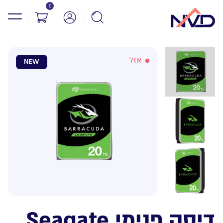
0
אזל
NEW
דיסק פנימי Seagate