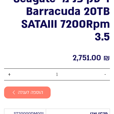
Barracuda 20TB
SATAIII 7200Rpm
3.5
2,751.00
₪
כמות
של
דיסק
הוספה לעגלה
פנימי
Seagate
Barracuda
20TB
מק”ט יצרן
ST20000DM001