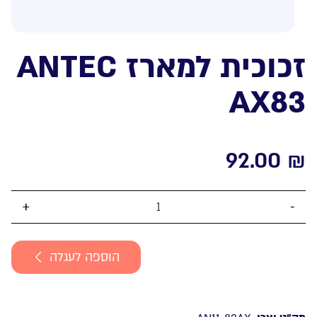
זכוכית למארז ANTEC
AX83
92.00
₪
כמות
של
זכוכית
הוספה לעגלה
למארז
ANTEC
AX83