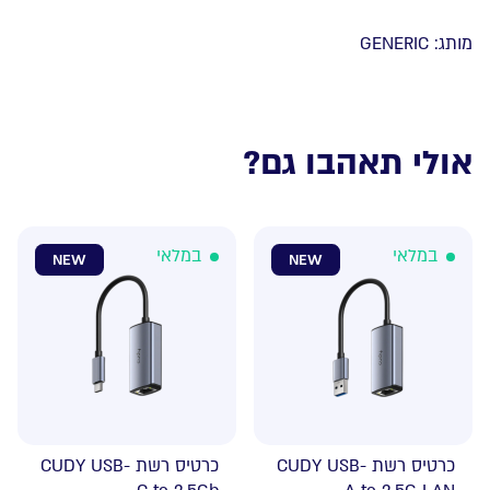
C
מותג:
GENERIC
To
USB3.0
M/M
Black
Cable
אולי תאהבו גם?
1.0m
במלאי
במלאי
NEW
NEW
כרטיס רשת CUDY USB-
כרטיס רשת CUDY USB-