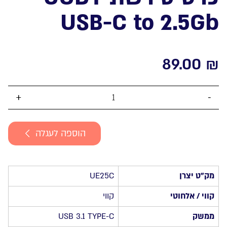
USB-C to 2.5Gb
89.00
₪
כמות
של
כרטיס
הוספה לעגלה
רשת
CUDY
USB-
C
מק”ט יצרן
UE25C
to
2.5Gb
קווי / אלחוטי
קווי
ממשק
USB 3.1 TYPE-C