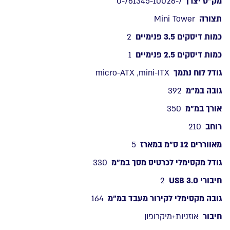
מק”ט יצרן
0-761345-10026-7
ELITE
תצורה
Mini Tower
M-
ATX
כמות דיסקים 3.5 פנימיים
2
5X120mm
RGB
כמות דיסקים 2.5 פנימיים
1
FANS
גודל לוח נתמך
micro-ATX ,mini-ITX
גובה במ”מ
392
אורך במ”מ
350
רוחב
210
מאווררים 12 ס”מ במארז
5
גודל מקסימלי לכרטיס מסך במ”מ
330
חיבורי USB 3.0
2
גובה מקסימלי לקירור מעבד במ”מ
164
חיבור
אוזניות+מיקרופון