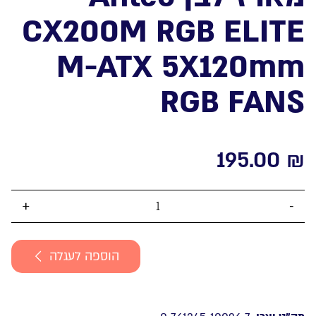
CX200M RGB ELITE
M-ATX 5X120mm
RGB FANS
195.00
₪
כמות
של
מארז
הוספה לעגלה
לבן
Antec
CX200M
RGB