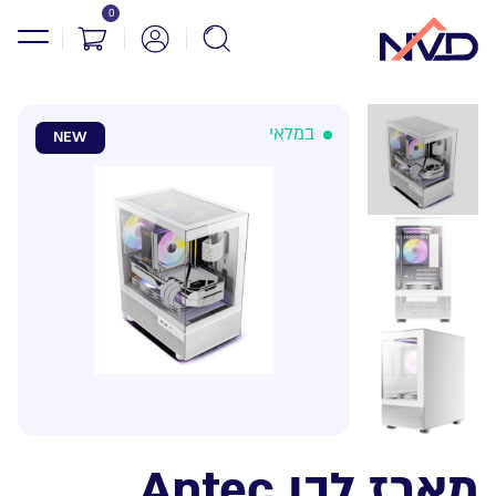
0
במלאי
NEW
מארז לבן Antec