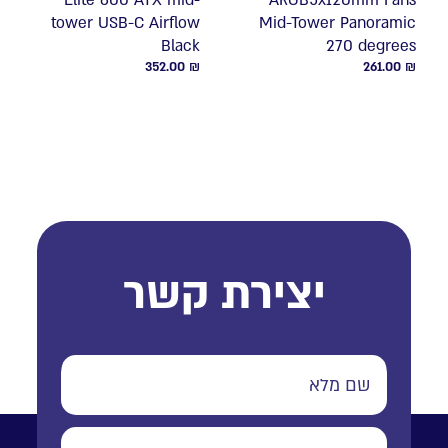
Elite 600 ATX mid-
ARGB5x120mm Fans
tower USB-C Airflow
Mid-Tower Panoramic
Black
270 degrees
352.00
₪
261.00
₪
יצירת קשר