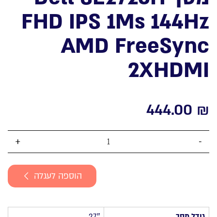
FHD IPS 1Ms 144Hz
AMD FreeSync
2XHDMI
444.00
₪
כמות
של
מסך
הוספה לעגלה
Dell
SE2726H
FHD
IPS
גודל מסך
27″