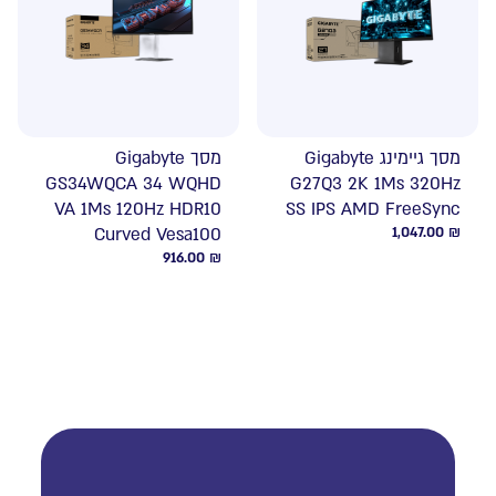
מסך גיימינג Gigabyte
מסך Gigabyte
GS34WQCA 34 WQHD
G27Q3 2K 1Ms 320Hz
VA 1Ms 120Hz HDR10
SS IPS AMD FreeSync
Curved Vesa100
1,047.00
₪
916.00
₪