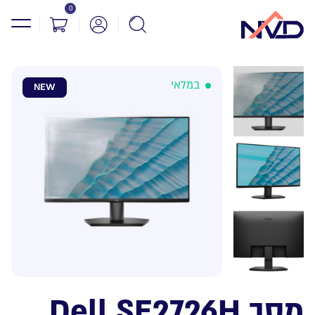
0
במלאי
NEW
מסך Dell SE2726H