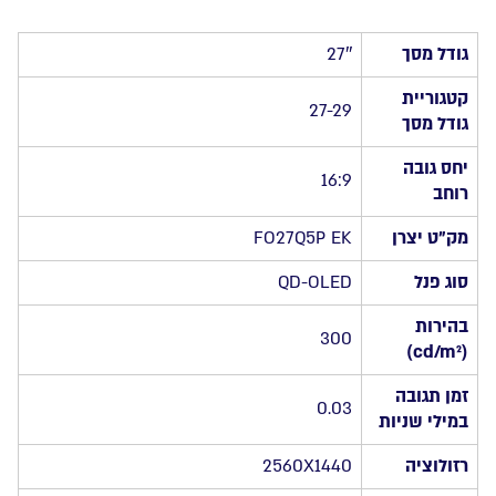
FO27Q5P
27
גודל מסך
27″
2K
QD-
קטגוריית
27-29
OLED
גודל מסך
0.03ms
יחס גובה
500Hz
16:9
רוחב
HDR
USB
מק”ט יצרן
FO27Q5P EK
KVM
סוג פנל
QD-OLED
בהירות
300
(cd/m²)
זמן תגובה
0.03
במילי שניות
רזולוציה
2560X1440