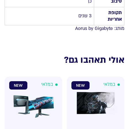
סיבוב
כן
תקופת
3 שנים
אחריות
מותג:
Aorus by Gigabyte
אולי תאהבו גם?
במלאי
במלאי
NEW
NEW