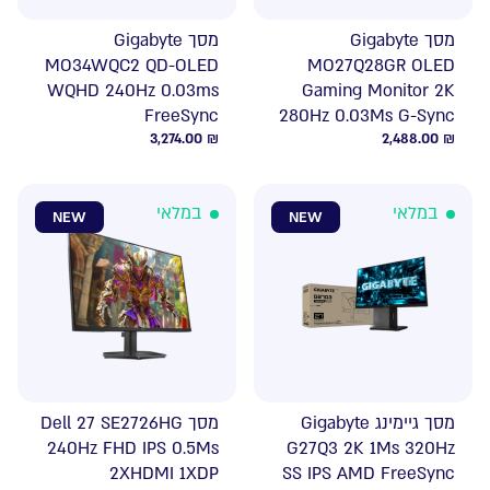
מסך Gigabyte
מסך Gigabyte
MO34WQC2 QD-OLED
MO27Q28GR OLED
WQHD 240Hz 0.03ms
Gaming Monitor 2K
FreeSync
280Hz 0.03Ms G-Sync
3,274.00
₪
2,488.00
₪
במלאי
במלאי
NEW
NEW
מסך גיימינג Gigabyte
מסך Dell 27 SE2726HG
240Hz FHD IPS 0.5Ms
G27Q3 2K 1Ms 320Hz
2XHDMI 1XDP
SS IPS AMD FreeSync