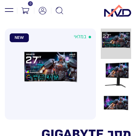
0
במלאי
NEW
מסך GIGABYTE