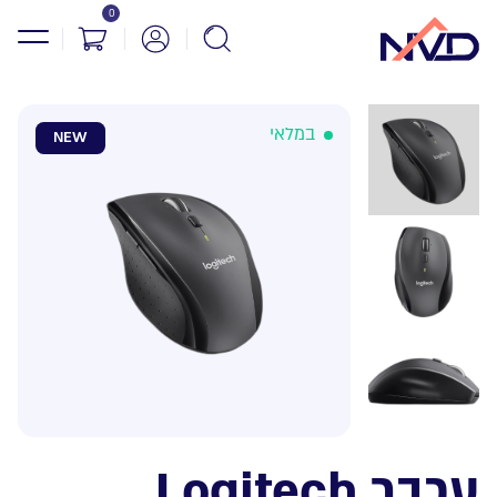
0
במלאי
NEW
עכבר Logitech