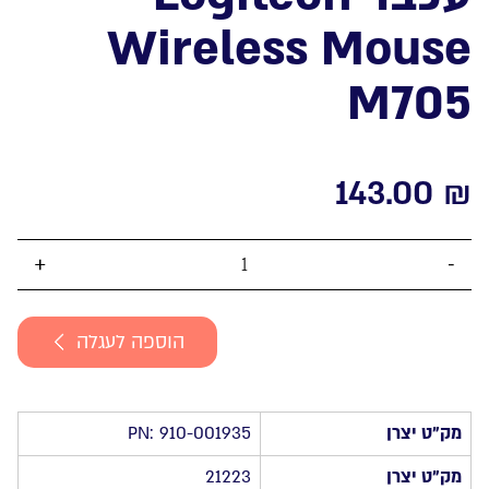
Wireless Mouse
M705
143.00
₪
כמות
של
עכבר
הוספה לעגלה
Logitech
Wireless
Mouse
M705
מק”ט יצרן
PN: 910-001935
מק”ט יצרן
21223