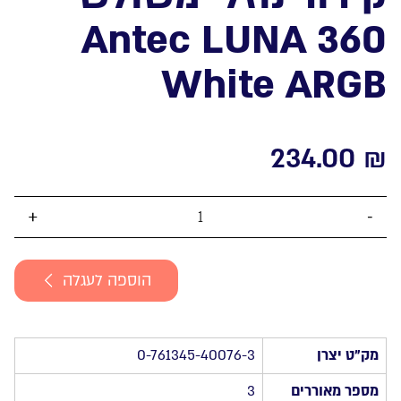
Antec LUNA 360
White ARGB
234.00
₪
כמות
של
קירור
הוספה לעגלה
נוזלי
משולש
Antec
LUNA
מק”ט יצרן
0-761345-40076-3
360
White
מספר מאוררים
3