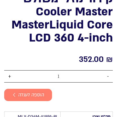
Cooler Master
MasterLiquid Core
LCD 360 4-inch
352.00
₪
כמות
של
קירור
הוספה לעגלה
נוזלי
משולש
Cooler
Master
מק”ט יצרן
MLX-D36M-A18PA-RL