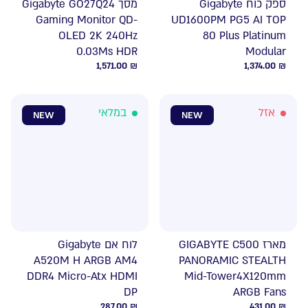
ספק כוח Gigabyte
מסך Gigabyte GO27Q24
Gaming Monitor QD-
UD1600PM PG5 AI TOP
OLED 2K 240Hz
80 Plus Platinum
0.03Ms HDR
Modular
1,571.00
₪
1,374.00
₪
אזל
במלאי
NEW
NEW
מארז GIGABYTE C500
לוח אם Gigabyte
A520M H ARGB AM4
PANORAMIC STEALTH
DDR4 Micro-Atx HDMI
Mid-Tower4X120mm
DP
ARGB Fans
287.00
₪
431.00
₪