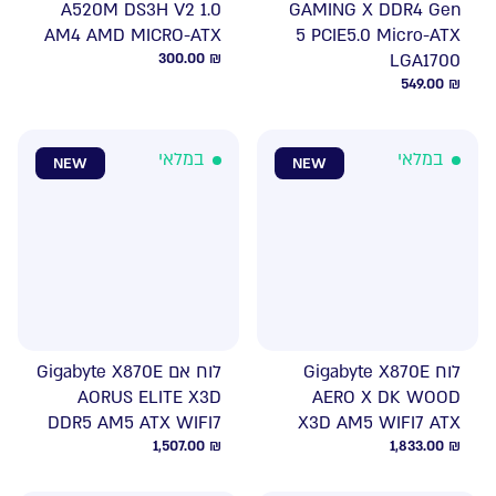
A520M DS3H V2 1.0
GAMING X DDR4 Gen
AM4 AMD MICRO-ATX
5 PCIE5.0 Micro-ATX
300.00
₪
LGA1700
549.00
₪
במלאי
במלאי
NEW
NEW
לוח Gigabyte X870E
לוח אם Gigabyte X870E
AORUS ELITE X3D
AERO X DK WOOD
DDR5 AM5 ATX WIFI7
X3D AM5 WIFI7 ATX
1,507.00
₪
1,833.00
₪