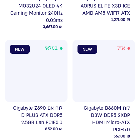
MO32U24 OLED 4K
AORUS ELITE X3D ICE
Gaming Monitor 240Hz
AMD AM5 WIFI7 ATX
0.03ms
1,271.00
₪
3,667.00
₪
אזל
במלאי
NEW
NEW
לוח Gigabyte B860M
לוח אם Gigabyte Z890
D PLUS ATX DDR5
D3W DDR5 2XDP
2.5GB Lan PCIE5.0
HDMI Micro-ATX
852.00
₪
PCIE5.0
567.00
₪