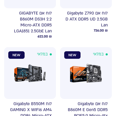
לוח אם Gigabyte Z790
לוח אם GIGABYTE
B860M DS3H 2.2
D ATX DDR5 UD 2.5GB
Micro-ATX DDR5
Lan
LGA1851 2.5GbE Lan
726.00
₪
622.00
₪
במלאי
במלאי
NEW
NEW
לוח אם Gigabyte
לוח Gigabyte B550M
GAMING X WIFI6 AM4
B860M E Gen5 DDR5
DDR4 Micro-ATX
PCIE5.0 Micro-Atx