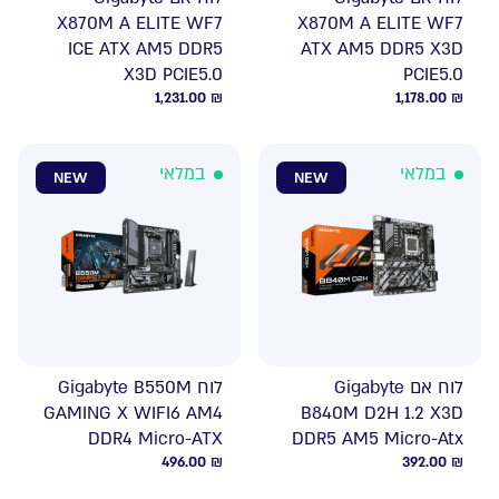
X870M A ELITE WF7
X870M A ELITE WF7
ICE ATX AM5 DDR5
ATX AM5 DDR5 X3D
X3D PCIE5.0
PCIE5.0
1,231.00
₪
1,178.00
₪
במלאי
במלאי
NEW
NEW
לוח אם Gigabyte
לוח Gigabyte B550M
GAMING X WIFI6 AM4
B840M D2H 1.2 X3D
DDR4 Micro-ATX
DDR5 AM5 Micro-Atx
496.00
₪
392.00
₪