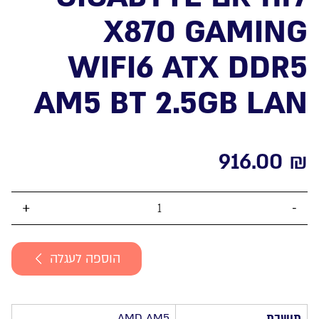
X870 GAMING
WIFI6 ATX DDR5
AM5 BT 2.5GB LAN
916.00
₪
כמות
של
לוח
הוספה לעגלה
אם
GIGABYTE
X870
GAMING
תושבת
AMD AM5